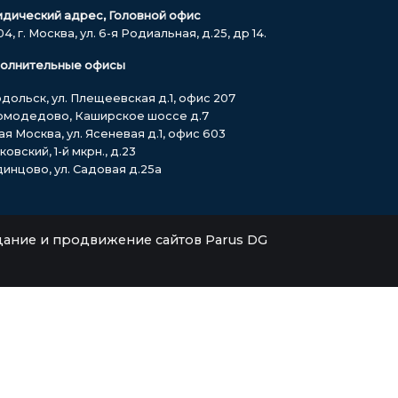
дический адрес, Головной офис
04, г. Москва, ул. 6-я Родиальная, д.25, др 14.
олнительные офисы
одольск, ул. Плещеевская д.1, офис 207
Домодедово, Каширское шоссе д.7
я Москва, ул. Ясеневая д.1, офис 603
овский, 1-й мкрн., д.23
динцово, ул. Садовая д.25а
дание и продвижение сайтов Parus DG