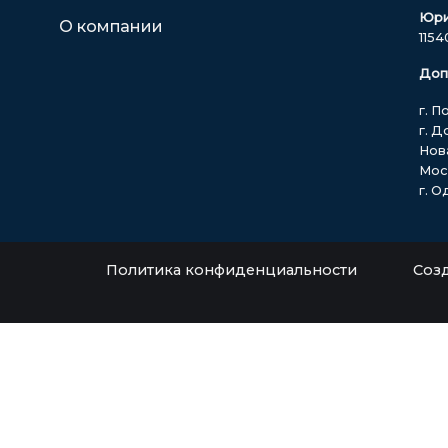
Юри
О компании
1154
Доп
г. П
г. 
Нова
Моск
г. О
Политика конфиденциальности
Соз